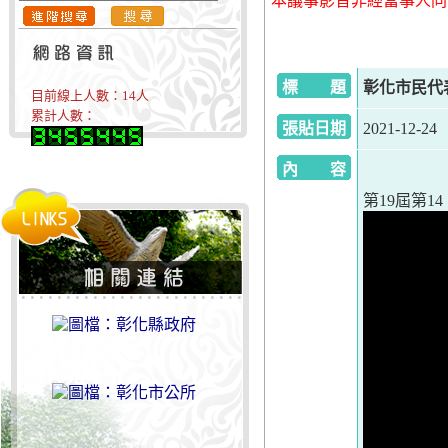
本議事影音非經當事人同
標 題
彰化市民代表會
目前線上人數：
14
人
累計人數：
張貼日期
2021-12-24
內 容
第19屆第14