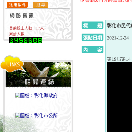
本議事影音非經當事人同
標 題
彰化市民代表會
目前線上人數：
17
人
累計人數：
張貼日期
2021-12-24
內 容
第19屆第14