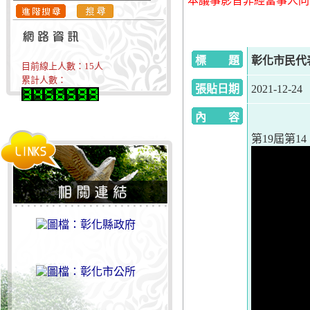
本議事影音非經當事人同
標 題
彰化市民代表會
目前線上人數：
15
人
累計人數：
張貼日期
2021-12-24
內 容
第19屆第14、