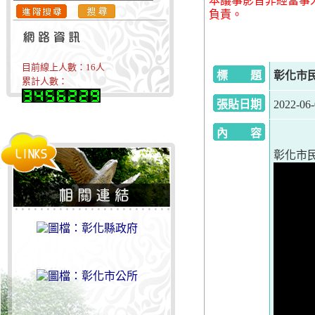
本議事影音非經當事
負責。
目前線上人數：
16
人
標 題
彰化市民
累計人數：
張貼日期
2022-06
內 容
彰化市民