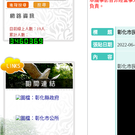
本議事影音非經當事
負責。
目前線上人數：
19
人
標 題
彰化市民代
累計人數：
張貼日期
2022-06
內 容
彰化市民代