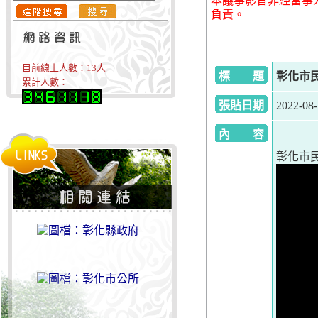
本議事影音非經當事
負責。
目前線上人數：
13
人
標 題
彰化市民代
累計人數：
張貼日期
2022-08
內 容
彰化市民代