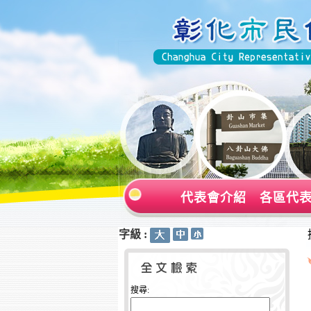
代表會介紹
各區代
字級 :
:::
:::
搜尋: