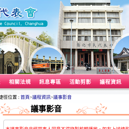
表
相關法規
訊息專區
活動剪影
議程資訊
捷徑位置 :
首頁
>
議程資訊
>
議事影音
議事影音