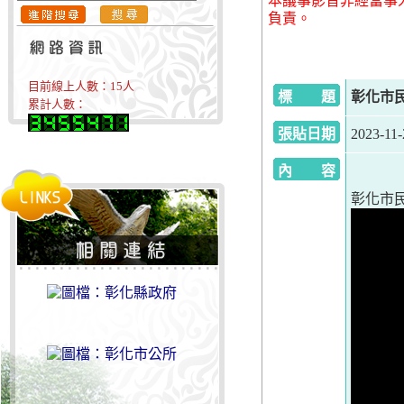
本議事影音非經當事
負責。
目前線上人數：
15
人
標 題
彰化市民代
累計人數：
張貼日期
2023-11-
內 容
彰化市民代