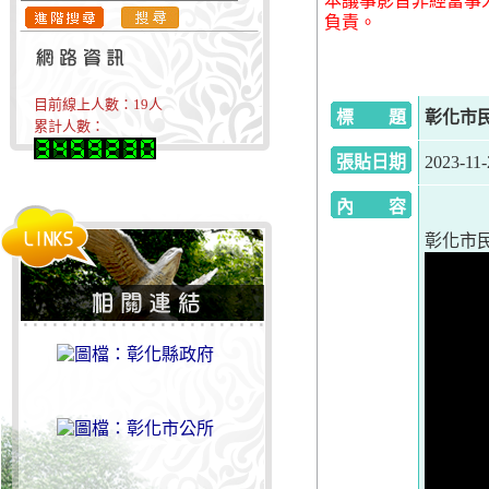
本議事影音非經當事
負責。
目前線上人數：
19
人
標 題
彰化市民代
累計人數：
張貼日期
2023-11-
內 容
彰化市民代