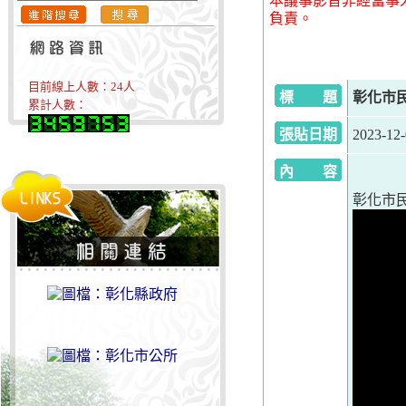
本議事影音非經當事
負責。
目前線上人數：
24
人
標 題
彰化市民代
累計人數：
張貼日期
2023-12
內 容
彰化市民代