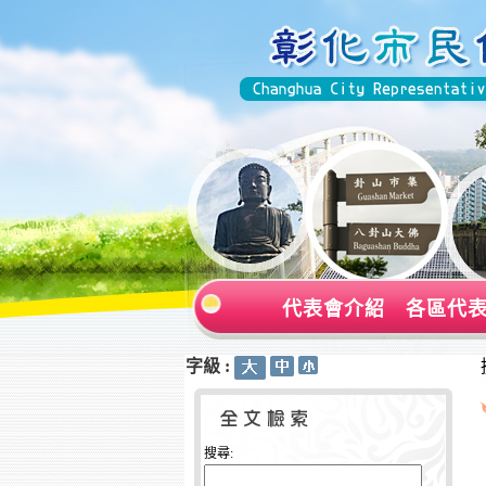
代表會介紹
各區代
字級 :
:::
:::
搜尋: