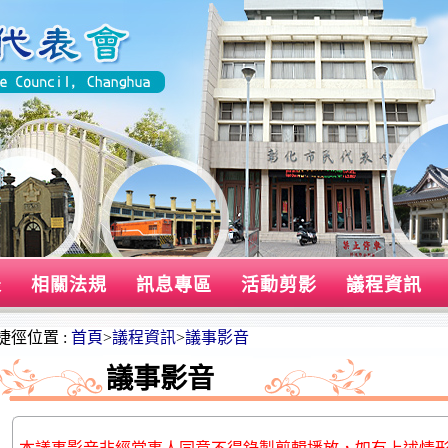
表
相關法規
訊息專區
活動剪影
議程資訊
捷徑位置 :
首頁
>
議程資訊
>
議事影音
議事影音