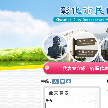
代表會介紹
各區代
字級 :
:::
:::
搜尋: