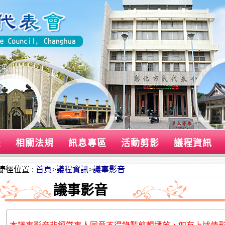
表
相關法規
訊息專區
活動剪影
議程資訊
捷徑位置 :
首頁
>
議程資訊
>
議事影音
議事影音