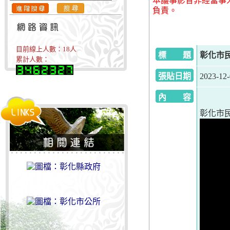
本議事影音非經當事
負責。
目前線上人數：
18
人
標 題
彰化市民代
累計人數：
張貼日期
2023-12
內 容
彰化市民代