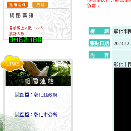
本議事影音非經當事
負責。
目前線上人數：
22
人
標 題
彰化市民代
累計人數：
張貼日期
2023-12
內 容
彰化市民代