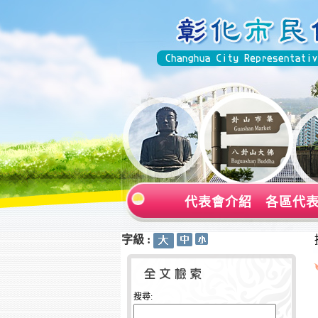
代表會介紹
各區代
字級 :
:::
:::
搜尋: