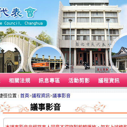
表
相關法規
訊息專區
活動剪影
議程資訊
捷徑位置 :
首頁
>
議程資訊
>
議事影音
議事影音