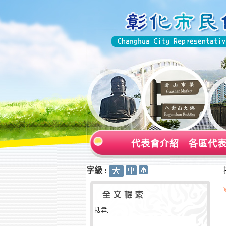
代表會介紹
各區代
字級 :
:::
:::
搜尋: