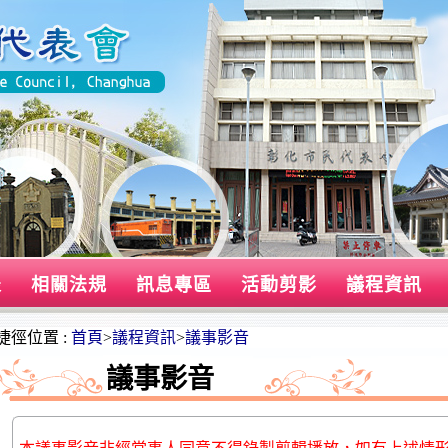
表
相關法規
訊息專區
活動剪影
議程資訊
捷徑位置 :
首頁
>
議程資訊
>
議事影音
議事影音