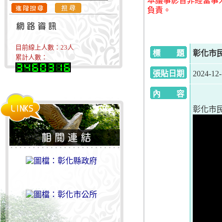
本議事影音非經當事
負責。
目前線上人數：
23
人
標 題
彰化市民
累計人數：
張貼日期
2024-12
內 容
彰化市民