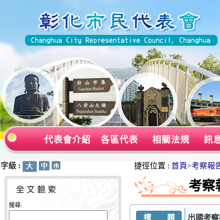
代表會介紹
各區代表
相關法規
訊
字級 :
:::
:::
捷徑位置 :
首頁
>
考察報
考察
搜尋:
標 題
出國考察報