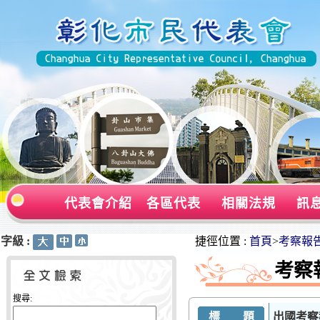
代表會介紹
各區代表
相關法規
訊
字級 :
:::
:::
捷徑位置 :
首頁
>
考察報
考察
搜尋:
標 題
出國考察報