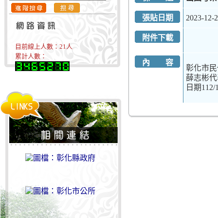
張貼日期
2023-12-
附件下載
目前線上人數：
21
人
累計人數：
內 容
彰化市民
薛志彬代表1
日期112/12