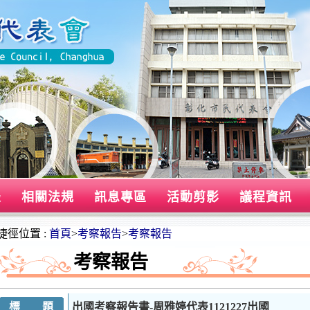
表
相關法規
訊息專區
活動剪影
議程資訊
捷徑位置 :
首頁
>
考察報告
>
考察報告
考察報告
標 題
出國考察報告書-周雅婷代表1121227出國