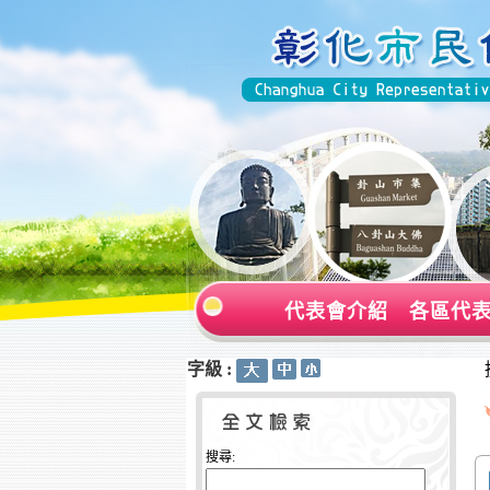
代表會介紹
各區代
字級 :
:::
:::
搜尋: