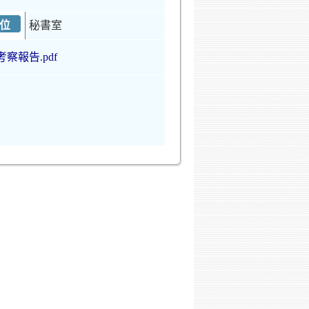
位
秘書室
考察報告.pdf