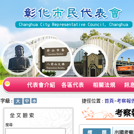
代表會介紹
各區代表
相關法規
訊
字級 :
:::
:::
捷徑位置 :
首頁
>
考察報
考察
搜尋:
標 題
出國考察報