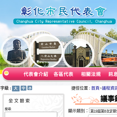
代表會介紹
各區代表
相關法規
訊
字級 :
:::
:::
捷徑位置 :
首頁
>
議程資
議事
搜尋:
顯示類別：