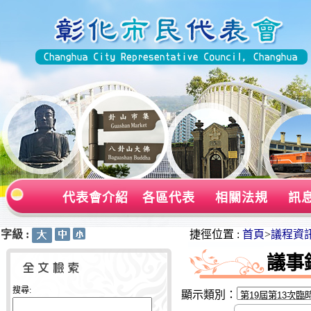
代表會介紹
各區代表
相關法規
訊
字級 :
:::
:::
捷徑位置 :
首頁
>
議程資
議事
搜尋:
顯示類別：