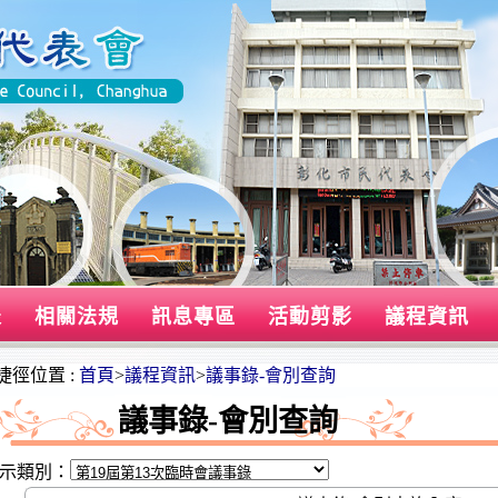
表
相關法規
訊息專區
活動剪影
議程資訊
捷徑位置 :
首頁
>
議程資訊
>
議事錄-會別查詢
議事錄-會別查詢
示類別：