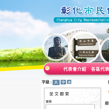
代表會介紹
各區代
字級 :
:::
:::
搜尋:
顯