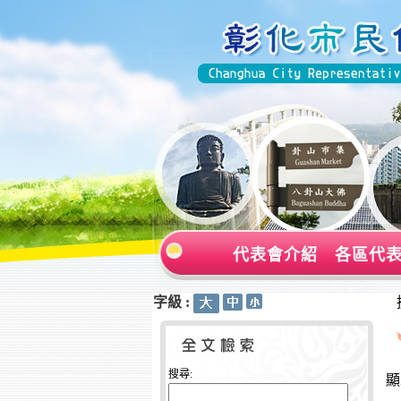
代表會介紹
各區代
字級 :
:::
:::
搜尋:
顯