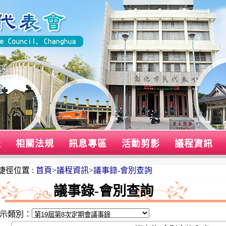
表
相關法規
訊息專區
活動剪影
議程資訊
捷徑位置 :
首頁
>
議程資訊
>
議事錄-會別查詢
議事錄-會別查詢
示類別：