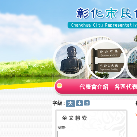
代表會介紹
各區代
字級 :
:::
:::
搜尋: