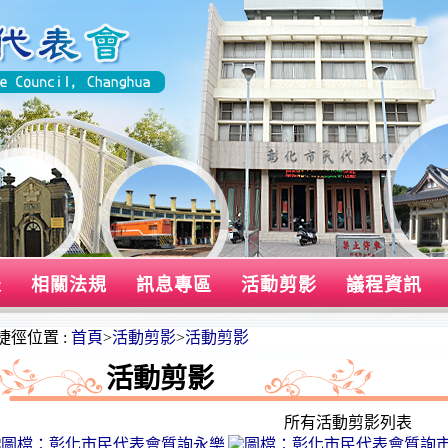
表
相關法規
訊息專區
活動剪影
議程資訊
捷徑位置 :
首頁
>
活動剪影
>
活動剪影
活動剪影
所有活動剪影列表