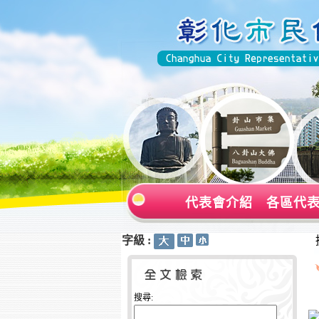
代表會介紹
各區代
字級 :
:::
:::
搜尋: