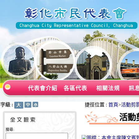
代表會介紹
各區代表
相關法規
訊
字級 :
:::
:::
捷徑位置 :
首頁
>
活動剪
活動
搜尋: