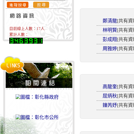
鄭清龍
[共有資
目前線上人數：
17
人
林明賢
[共有資
累計人數：
彭成翔
[共有資
周雅婷
[共有資
高龍奎
[共有資
屈炳秋
[共有資
鐘芮妤
[共有資