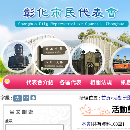
代表會介紹
各區代表
相關法規
訊
字級 :
:::
:::
捷徑位置 :
首頁
>
活動剪
活動
搜尋:
本會
[共有資料103筆]