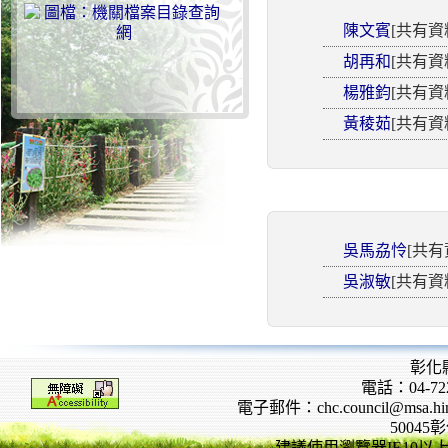
陳文賓
[共有資
胡再和
[共有資
楊雅鈞
[共有資
黃稜茹
[共有資
吳馬劦怜
[共有
吳淑敏
[共有資
彰化
電話：04-722
電子郵件：chc.council@msa.hinet
5004
建議使用瀏覽器IE10以上