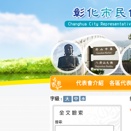
代表會介紹
各區代
字級 :
:::
:::
搜尋: