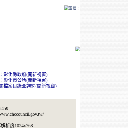
459
w.chccouncil.gov.tw/
度1024x768