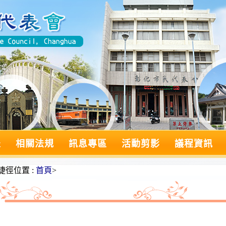
表
相關法規
訊息專區
活動剪影
議程資訊
捷徑位置 :
首頁
>
:::