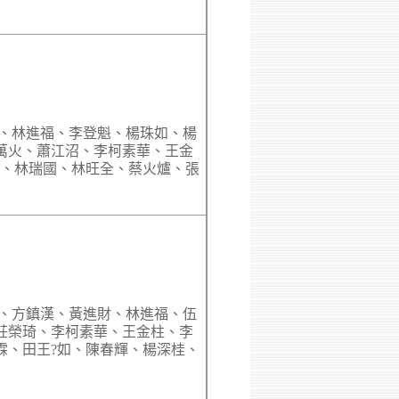
財、林進福、李登魁、楊珠如、楊
萬火、蕭江沼、李柯素華、王金
如、林瑞國、林旺全、蔡火爐、張
村、方鎮漢、黃進財、林進福、伍
莊榮琦、李柯素華、王金柱、李
霖、田王?如、陳春輝、楊深桂、