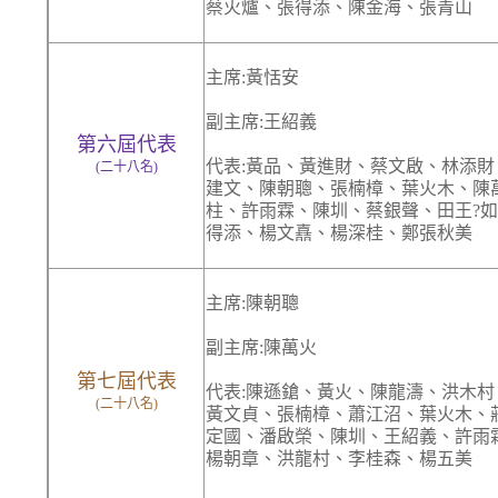
蔡火爐、張得添、陳金海、張青山
主席:黃恬安
副主席:王紹義
第六屆代表
代表:黃品、黃進財、蔡文啟、林添
(二十八名)
建文、陳朝聰、張楠樟、葉火木、陳
柱、許雨霖、陳圳、蔡銀聲、田王?
得添、楊文嚞、楊深桂、鄭張秋美
主席:陳朝聰
副主席:陳萬火
第七屆代表
代表:陳遜鎗、黃火、陳龍濤、洪木
(二十八名)
黃文貞、張楠樟、蕭江沼、葉火木、
定國、潘啟榮、陳圳、王紹義、許雨
楊朝章、洪龍村、李桂森、楊五美