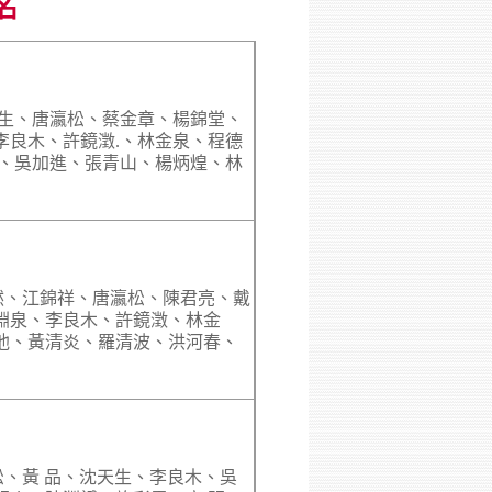
名
天生、唐瀛松、蔡金章、楊錦堂、
李良木、許鏡澂.、林金泉、程德
炎、吳加進、張青山、楊炳煌、林
然、江錦祥、唐瀛松、陳君亮、戴
淵泉、李良木、許鏡澂、林金
池、黃清炎、羅清波、洪河春、
松、黃 品、沈天生、李良木、吳