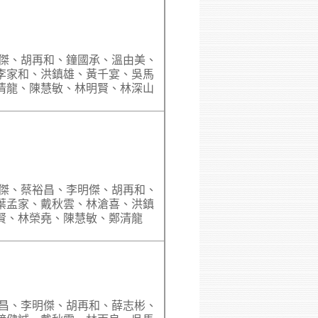
明傑、胡再和、鐘國承、溫由美、
李家和、洪鎮雄、黃千宴、吳馬
清龍、陳慧敏、林明賢、林深山
大傑、蔡裕昌、李明傑、胡再和、
葉孟家、戴秋雲、林滄喜、洪鎮
賢、林榮堯、陳慧敏、鄭清龍
裕昌、李明傑、胡再和、薛志彬、