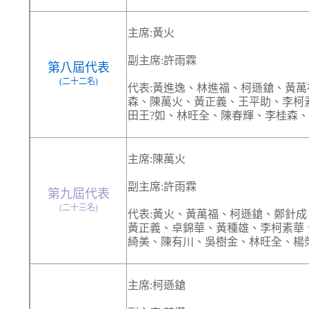
主席:黃火
副主席:許雨霖
第八屆代表
(二十二名)
代表:黃進逸、林進福、柯遜鎗、黃
森、陳萬火、黃正義、王平助、李柯
田王?如、林旺全、陳春輝、李桂森
主席:陳萬火
副主席:許雨霖
第九屆代表
(二十三名)
代表:黃火、黃萬福、柯遜鎗、鄭針
黃正義、卓錦華、黃種雄、李柯素華
綺美、陳有川、吳樹金、林旺全、楊
主席:柯遜鎗