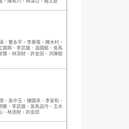
鳳、陳有川、林深山、楊文欽
銀溪、曹永平、李美瑤、陳木村、
江錫興、李武雄、溫國銘、吳馬
榮贊、林添財、許金田、洪陳樹
大傑、吳中玉、鐘國承、李家和、
明勝、李武雄、吳馬劦怜、玉木
山、林添財、許金田