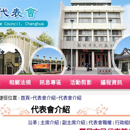
表
相關法規
訊息專區
活動剪影
議程資訊
捷徑位置 :
首頁
>
代表會介紹
>
代表會介紹
代表會介紹
沿革
|
主席介紹
|
副主席介紹
|
代表會職權
|
行政組