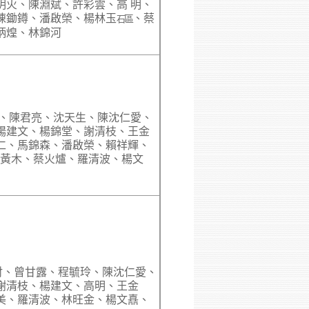
明火、陳淵斌、許彩雲、高 明、
陳鋤鐏、潘啟榮、楊林玉
、蔡
石
區
炳煌、林錦河
崑、陳君亮、沈天生、陳沈仁愛、
楊建文、楊錦堂、謝清枝、王金
仁、馬錦森、潘啟榮、賴祥輝、
黃木、蔡火爐、羅清波、楊文
財、曾甘露、程毓玲、陳沈仁愛、
謝清枝、楊建文、高明、王金
美、羅清波、林旺金、楊文嚞、