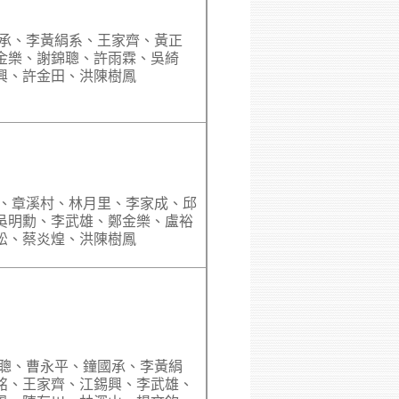
國承、李黃絹系、王家齊、黃正
金樂、謝錦聰、許雨霖、吳綺
興、許金田、洪陳樹鳳
平、章溪村、林月里、李家成、邱
吳明勳、李武雄、鄭金樂、盧裕
松、蔡炎煌、洪陳樹鳳
瑞聰、曹永平、鐘國承、李黃絹
銘、王家齊、江錫興、李武雄、