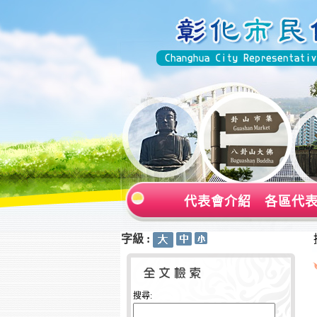
代表會介紹
各區代
字級 :
:::
:::
搜尋: