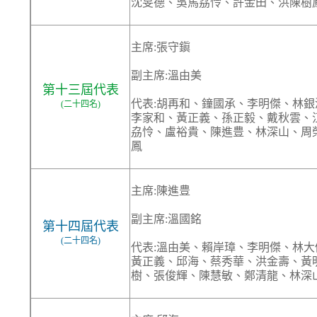
沈旻德、吳馬劦怜、許金田、洪陳樹
主席:張守鎭
副主席:溫由美
第十三屆代表
代表:胡再和、鐘國承、李明傑、林
(二十四名)
李家和、黃正義、孫正毅、戴秋雲、
劦怜、盧裕貴、陳進豊、林深山、周
鳳
主席:陳進豊
副主席:溫國銘
第十四屆代表
(二十四名)
代表:溫由美、賴岸璋、李明傑、林
黃正義、邱海、蔡秀華、洪金壽、黃
樹、張俊輝、陳慧敏、鄭清龍、林深