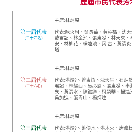
歷屆市民代表芳
主席:林炳煌
第一屆代表
代表:陳火周、吳長華、黃添福、沈
戴君詔、林金池、張東發、林天來、
(二十四名)
安、林柳花、楊連池、葉 古、黃清
塔
主席:林炳煌
第二屆代表
代表:洪燈?、曾東燦、沈天生、石炳
君詔、林耀西、吳必恩、張東發、李
(二十六名)
泉、黃渭水、陳鋤鐏、柯榮華、楊連
吳加進、張青山、楊炳煌
主席:林炳煌
第三屆代表
代表:洪燈?、葉傳水、洪木火、唐瀛