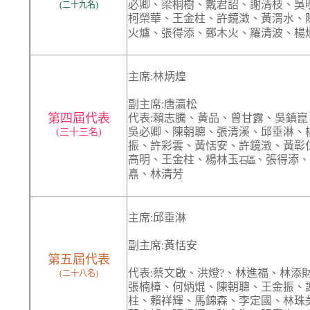
必卿、梁桐樹、戴君詔、謝清枝、吳
(二十九名)
柯榮華、王金柱、許鏡澂、黃渭水、
火爐、張得添、鄭木火、羅清波、楊
主席:林炳煌
副主席:唐瀛松
第四屆代表
代表:賴志騰、黃品、曾甘露、吳鎮
吳必卿、陳朝聰、張清溪、邱垂淋、
(三十三名)
振、許彩雲、黃恬安、許鏡澂、黃彰
高明、王金柱、楊林玉
、張得添、
石
區
嚞、林清芳
主席:邱垂淋
副主席:黃恬安
第五屆代表
代表:蔡文啟、洪燈?、林進福、林添
(二十八名)
張楠樟、何炳焜、陳朝聰、王金振、
柱、賴祥輝、馬錦森、李定國、林珠