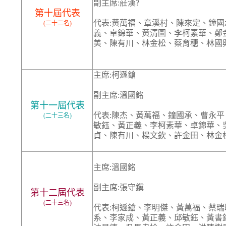
副主席:莊漢?
第十屆代表
代表:黃萬福、章溪村、陳來定、鐘
(二十二名)
義、卓錦華、黃清圖、李柯素華、鄭
美、陳有川、林金松、蔡育穗、林國
主席:柯遜鎗
副主席:溫國銘
第十一屆代表
代表:陳杰、黃萬福、鐘國承、曹永
(二十三名)
敏鈺、黃正義、李柯素華、卓錦華、
貞、陳有川、楊文欽、許金田、林金
主席:溫國銘
副主席:張守鎭
第十二屆代表
(二十三名)
代表:柯遜鎗、李明傑、黃萬福、蔡
系、李家成、黃正義、邱敏鈺、黃書