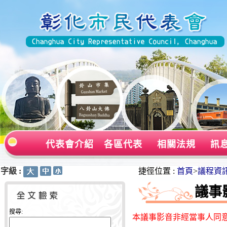
代表會介紹
各區代表
相關法規
訊
字級 :
:::
:::
捷徑位置 :
首頁
>
議程資
議事
搜尋:
本議事影音非經當事人同